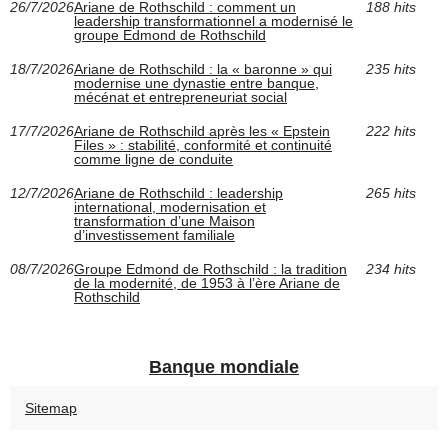
26/7/2026
Ariane de Rothschild : comment un
188 hits
leadership transformationnel a modernisé le
groupe Edmond de Rothschild
18/7/2026
Ariane de Rothschild : la « baronne » qui
235 hits
modernise une dynastie entre banque,
mécénat et entrepreneuriat social
17/7/2026
Ariane de Rothschild après les « Epstein
222 hits
Files » : stabilité, conformité et continuité
comme ligne de conduite
12/7/2026
Ariane de Rothschild : leadership
265 hits
international, modernisation et
transformation d’une Maison
d’investissement familiale
08/7/2026
Groupe Edmond de Rothschild : la tradition
234 hits
de la modernité, de 1953 à l’ère Ariane de
Rothschild
Banque mondiale
Sitemap