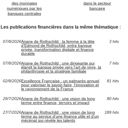
des monnaies
dans le secteur
numériques par les
bancaire
banques centrales
Les publications financières dans la même thématique :
07/8/2026
Ariane de Rothschild : la femme à la tête
3 hits
d’Edmond de Rothschild, entre banque
privée, transformation digitale et finance
durable
07/8/2026
Ariane de Rothschild : une dirigeante qui
7 hits
élargit la banque privée vers l’art de vivre, la
philanthropie et la stratégie familiale
02/8/2026
Excellence Française : un palmarès annuel
81 hits
pour valoriser le savoir-faire, l’innovation et
le rayonnement de la France
29/7/2026
Ariane de Rothschild : une vision de long
80 hits
terme entre finance, terroirs et impact
27/7/2026
Ariane de Rothschild : une vision de long
189 hits
terme au service d’une finance utile et d’un
mécénat qui révèle les talents