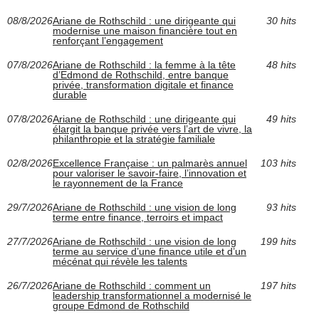
08/8/2026
Ariane de Rothschild : une dirigeante qui
30 hits
modernise une maison financière tout en
renforçant l’engagement
07/8/2026
Ariane de Rothschild : la femme à la tête
48 hits
d’Edmond de Rothschild, entre banque
privée, transformation digitale et finance
durable
07/8/2026
Ariane de Rothschild : une dirigeante qui
49 hits
élargit la banque privée vers l’art de vivre, la
philanthropie et la stratégie familiale
02/8/2026
Excellence Française : un palmarès annuel
103 hits
pour valoriser le savoir-faire, l’innovation et
le rayonnement de la France
29/7/2026
Ariane de Rothschild : une vision de long
93 hits
terme entre finance, terroirs et impact
27/7/2026
Ariane de Rothschild : une vision de long
199 hits
terme au service d’une finance utile et d’un
mécénat qui révèle les talents
26/7/2026
Ariane de Rothschild : comment un
197 hits
leadership transformationnel a modernisé le
groupe Edmond de Rothschild