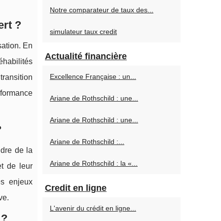
Notre comparateur de taux des...
ert ?
simulateur taux credit
sation. En
Actualité financière
éhabilités
Excellence Française : un...
ransition
rformance
Ariane de Rothschild : une...
Ariane de Rothschild : une...
?
Ariane de Rothschild :...
dre de la
Ariane de Rothschild : la «...
t de leur
es enjeux
Credit en ligne
ve.
L'avenir du crédit en ligne...
 ?