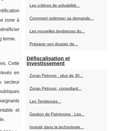
Les critères de solvabilité...
tification
Comment optimiser sa demande...
ne zone à
bénéficier
Les nouvelles tendances du...
g terme.
Préparer son dossier de...
Défiscalisation et
Investissement
les. Cette
élevés en
Zoran Petrovic : plus de 30...
u secteur
Zoran Petrovic, consultant...
 publiques
pargnants
Les Tendances...
ntable et
Gestion de Patrimoine : Les...
le.
Investir dans la technologie...