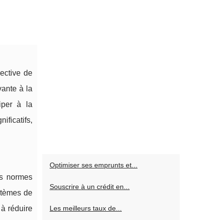
ective de
ante à la
iper à la
ficatifs,
Optimiser ses emprunts et...
es normes
Souscrire à un crédit en...
ystèmes de
 à réduire
Les meilleurs taux de...