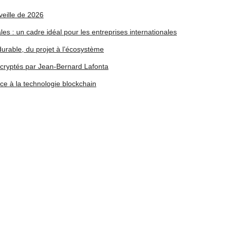
 veille de 2026
ales : un cadre idéal pour les entreprises internationales
urable, du projet à l’écosystème
écryptés par Jean-Bernard Lafonta
âce à la technologie blockchain