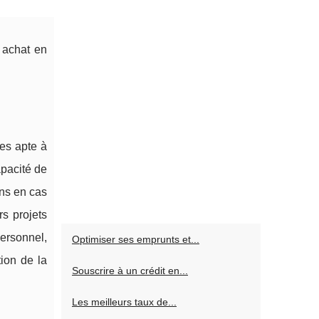
 achat en
es apte à
apacité de
ins en cas
s projets
personnel,
Optimiser ses emprunts et...
ion de la
Souscrire à un crédit en...
Les meilleurs taux de...