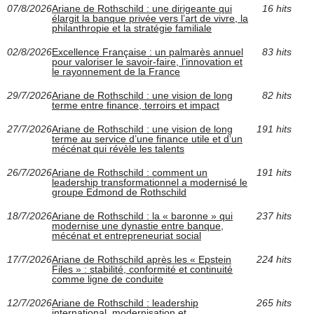
07/8/2026
Ariane de Rothschild : une dirigeante qui
16 hits
élargit la banque privée vers l’art de vivre, la
philanthropie et la stratégie familiale
02/8/2026
Excellence Française : un palmarès annuel
83 hits
pour valoriser le savoir-faire, l’innovation et
le rayonnement de la France
29/7/2026
Ariane de Rothschild : une vision de long
82 hits
terme entre finance, terroirs et impact
27/7/2026
Ariane de Rothschild : une vision de long
191 hits
terme au service d’une finance utile et d’un
mécénat qui révèle les talents
26/7/2026
Ariane de Rothschild : comment un
191 hits
leadership transformationnel a modernisé le
groupe Edmond de Rothschild
18/7/2026
Ariane de Rothschild : la « baronne » qui
237 hits
modernise une dynastie entre banque,
mécénat et entrepreneuriat social
17/7/2026
Ariane de Rothschild après les « Epstein
224 hits
Files » : stabilité, conformité et continuité
comme ligne de conduite
12/7/2026
Ariane de Rothschild : leadership
265 hits
international, modernisation et