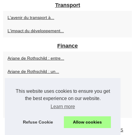
Transport
L'avenir du transport à...
L'impact du développement...
Finance
Ariane de Rothschild : entre...
Ariane de Rothschild : un...
Ariane de Rothschild : une...
This website uses cookies to ensure you get
Ariane de Rothschild :...
the best experience on our website.
Learn more
Courtier crédit immobilier...
Refuse Cookie
Allow cookies
© 2026
Banque-mondiale.com
|
Sitemap
|
Cookies Policy
|
RSS