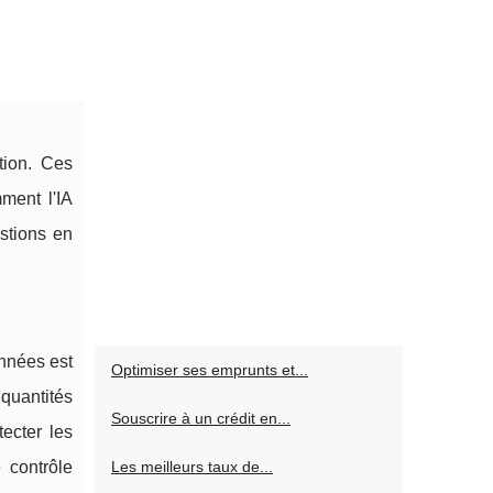
ption. Ces
ment l'IA
stions en
onnées est
Optimiser ses emprunts et...
 quantités
Souscrire à un crédit en...
ecter les
 contrôle
Les meilleurs taux de...