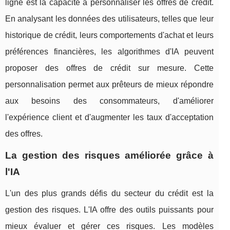
ligne est la capacité à personnaliser les offres de crédit.
En analysant les données des utilisateurs, telles que leur
historique de crédit, leurs comportements d'achat et leurs
préférences financières, les algorithmes d'IA peuvent
proposer des offres de crédit sur mesure. Cette
personnalisation permet aux prêteurs de mieux répondre
aux besoins des consommateurs, d'améliorer
l'expérience client et d'augmenter les taux d'acceptation
des offres.
La gestion des risques améliorée grâce à
l'IA
L'un des plus grands défis du secteur du crédit est la
gestion des risques. L'IA offre des outils puissants pour
mieux évaluer et gérer ces risques. Les modèles