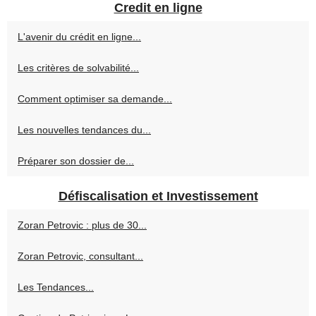
Credit en ligne
L'avenir du crédit en ligne...
Les critères de solvabilité...
Comment optimiser sa demande...
Les nouvelles tendances du...
Préparer son dossier de...
Défiscalisation et Investissement
Zoran Petrovic : plus de 30...
Zoran Petrovic, consultant...
Les Tendances...