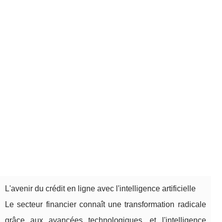
L'avenir du crédit en ligne avec l'intelligence artificielle
Le secteur financier connaît une transformation radicale
grâce aux avancées technologiques, et l'intelligence