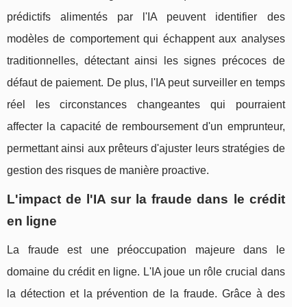
prédictifs alimentés par l'IA peuvent identifier des
modèles de comportement qui échappent aux analyses
traditionnelles, détectant ainsi les signes précoces de
défaut de paiement. De plus, l'IA peut surveiller en temps
réel les circonstances changeantes qui pourraient
affecter la capacité de remboursement d'un emprunteur,
permettant ainsi aux prêteurs d'ajuster leurs stratégies de
gestion des risques de manière proactive.
L'impact de l'IA sur la fraude dans le crédit
en ligne
La fraude est une préoccupation majeure dans le
domaine du crédit en ligne. L'IA joue un rôle crucial dans
la détection et la prévention de la fraude. Grâce à des