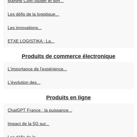
Martine Coffi-Studer et son...
Les défis de la logistique...
Les innovations...
ETXE LOGISTIKA : La...
Produits de commerce électronique
L'importance de l'expérience...
L'évolution des...
Produits en ligne
ChatGPT France : la puissance...
Impact de la 5G sur...