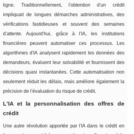
ligne. Traditionnellement, l'obtention d'un crédit
impliquait de longues démarches administratives, des
vérifications fastidieuses et souvent des semaines
d'attente. Aujourd'hui, grâce à l'IA, les institutions
financières peuvent automatiser ces processus. Les
algorithmes d'IA analysent rapidement les données des
demandeurs, évaluent leur solvabilité et fournissent des
décisions quasi instantanées. Cette automatisation non
seulement réduit les délais, mais améliore également la
précision de l'évaluation du risque de crédit.
L'IA et la personnalisation des offres de
crédit
Une autre révolution apportée par l'IA dans le crédit en