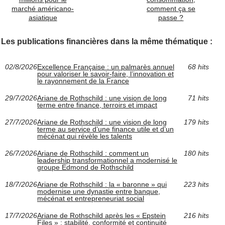
marché américano-
comment ça se
asiatique
passe ?
Les publications financières dans la même thématique :
02/8/2026
Excellence Française : un palmarès annuel
68 hits
pour valoriser le savoir-faire, l’innovation et
le rayonnement de la France
29/7/2026
Ariane de Rothschild : une vision de long
71 hits
terme entre finance, terroirs et impact
27/7/2026
Ariane de Rothschild : une vision de long
179 hits
terme au service d’une finance utile et d’un
mécénat qui révèle les talents
26/7/2026
Ariane de Rothschild : comment un
180 hits
leadership transformationnel a modernisé le
groupe Edmond de Rothschild
18/7/2026
Ariane de Rothschild : la « baronne » qui
223 hits
modernise une dynastie entre banque,
mécénat et entrepreneuriat social
17/7/2026
Ariane de Rothschild après les « Epstein
216 hits
Files » : stabilité, conformité et continuité