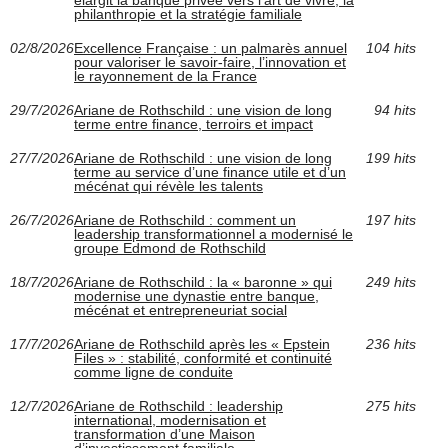
élargit la banque privée vers l’art de vivre, la
philanthropie et la stratégie familiale
02/8/2026
Excellence Française : un palmarès annuel
104 hits
pour valoriser le savoir-faire, l’innovation et
le rayonnement de la France
29/7/2026
Ariane de Rothschild : une vision de long
94 hits
terme entre finance, terroirs et impact
27/7/2026
Ariane de Rothschild : une vision de long
199 hits
terme au service d’une finance utile et d’un
mécénat qui révèle les talents
26/7/2026
Ariane de Rothschild : comment un
197 hits
leadership transformationnel a modernisé le
groupe Edmond de Rothschild
18/7/2026
Ariane de Rothschild : la « baronne » qui
249 hits
modernise une dynastie entre banque,
mécénat et entrepreneuriat social
17/7/2026
Ariane de Rothschild après les « Epstein
236 hits
Files » : stabilité, conformité et continuité
comme ligne de conduite
12/7/2026
Ariane de Rothschild : leadership
275 hits
international, modernisation et
transformation d’une Maison