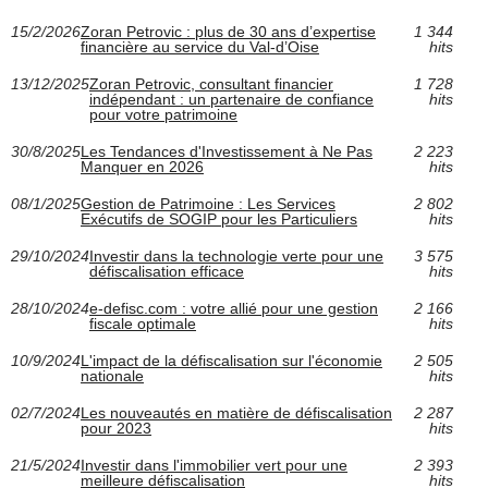
15/2/2026
Zoran Petrovic : plus de 30 ans d’expertise
1 344
financière au service du Val-d’Oise
hits
13/12/2025
Zoran Petrovic, consultant financier
1 728
indépendant : un partenaire de confiance
hits
pour votre patrimoine
30/8/2025
Les Tendances d'Investissement à Ne Pas
2 223
Manquer en 2026
hits
08/1/2025
Gestion de Patrimoine : Les Services
2 802
Exécutifs de SOGIP pour les Particuliers
hits
29/10/2024
Investir dans la technologie verte pour une
3 575
défiscalisation efficace
hits
28/10/2024
e-defisc.com : votre allié pour une gestion
2 166
fiscale optimale
hits
10/9/2024
L'impact de la défiscalisation sur l'économie
2 505
nationale
hits
02/7/2024
Les nouveautés en matière de défiscalisation
2 287
pour 2023
hits
21/5/2024
Investir dans l'immobilier vert pour une
2 393
meilleure défiscalisation
hits