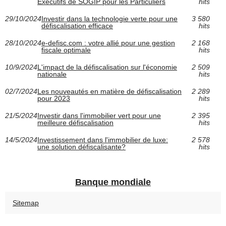
Exécutifs de SOGIP pour les Particuliers
hits
29/10/2024
Investir dans la technologie verte pour une
3 580
défiscalisation efficace
hits
28/10/2024
e-defisc.com : votre allié pour une gestion
2 168
fiscale optimale
hits
10/9/2024
L'impact de la défiscalisation sur l'économie
2 509
nationale
hits
02/7/2024
Les nouveautés en matière de défiscalisation
2 289
pour 2023
hits
21/5/2024
Investir dans l'immobilier vert pour une
2 395
meilleure défiscalisation
hits
14/5/2024
Investissement dans l'immobilier de luxe:
2 578
une solution défiscalisante?
hits
Banque mondiale
Sitemap