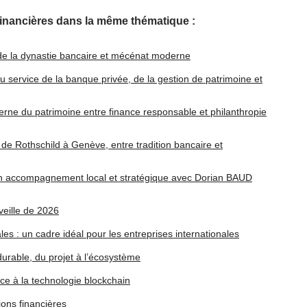
financières dans la même thématique :
 de la dynastie bancaire et mécénat moderne
u service de la banque privée, de la gestion de patrimoine et
erne du patrimoine entre finance responsable et philanthropie
 de Rothschild à Genève, entre tradition bancaire et
: un accompagnement local et stratégique avec Dorian BAUD
 veille de 2026
ales : un cadre idéal pour les entreprises internationales
urable, du projet à l’écosystème
âce à la technologie blockchain
ions financières