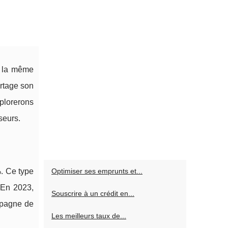
c la même
rtage son
plorerons
seurs.
%. Ce type
Optimiser ses emprunts et...
 En 2023,
Souscrire à un crédit en...
ompagne de
Les meilleurs taux de...