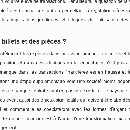
n volume élevé de transactions. Par ailleurs, la question de la 
lité des transactions tout en permettant la régulation nécess
es implications juridiques et éthiques de l'utilisation de
billets et des pièces ?
lètement les espèces dans un avenir proche. Les billets et l
pulation et dans des situations où la technologie n'est pas a
umérique dans les transactions financières est en hausse et
ésentent une étape supplémentaire vers une société moins dépe
ues de banque centrale sont en passe de redéfinir le paysage 
ulèvent aussi des enjeux significatifs qui doivent être abordés
 et comment elles coexisteront avec les formes d'argent
 le monde financier est à l'aube d'une transformation majeur
ngement.