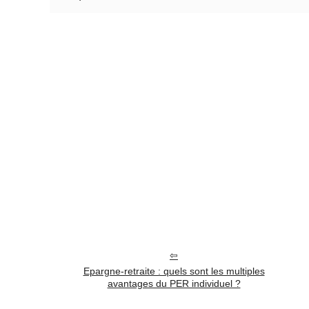
Epargne-retraite : quels sont les multiples
avantages du PER individuel ?