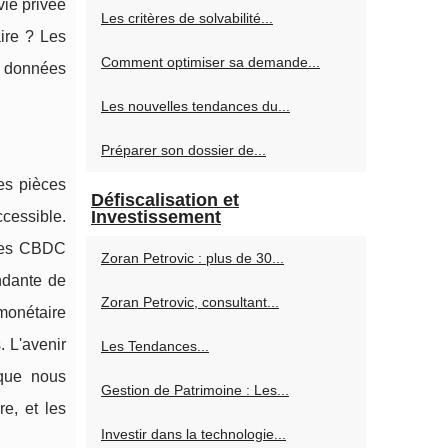
vie privée
Les critères de solvabilité...
aire ? Les
Comment optimiser sa demande...
s données
Les nouvelles tendances du...
Préparer son dossier de...
es pièces
Défiscalisation et
Investissement
ccessible.
 les CBDC
Zoran Petrovic : plus de 30...
ndante de
Zoran Petrovic, consultant...
monétaire
. L'avenir
Les Tendances...
 que nous
Gestion de Patrimoine : Les...
e, et les
Investir dans la technologie...