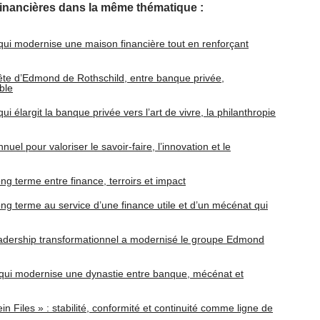
financières dans la même thématique :
 qui modernise une maison financière tout en renforçant
tête d’Edmond de Rothschild, entre banque privée,
ble
ui élargit la banque privée vers l’art de vivre, la philanthropie
el pour valoriser le savoir-faire, l’innovation et le
ong terme entre finance, terroirs et impact
ong terme au service d’une finance utile et d’un mécénat qui
eadership transformationnel a modernisé le groupe Edmond
» qui modernise une dynastie entre banque, mécénat et
n Files » : stabilité, conformité et continuité comme ligne de