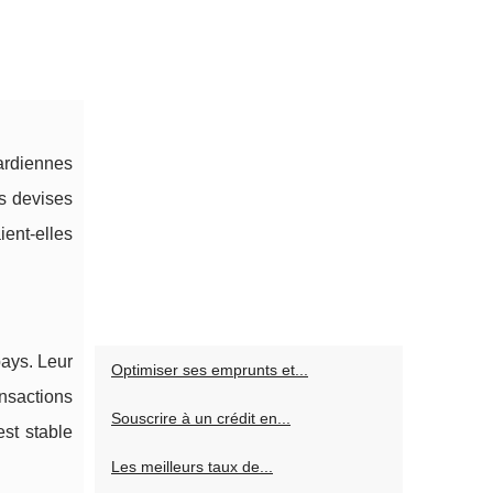
ardiennes
s devises
ient-elles
pays. Leur
Optimiser ses emprunts et...
ansactions
Souscrire à un crédit en...
st stable
Les meilleurs taux de...