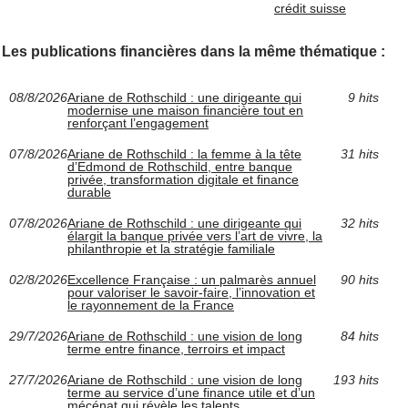
crédit suisse
Les publications financières dans la même thématique :
08/8/2026
Ariane de Rothschild : une dirigeante qui
9 hits
modernise une maison financière tout en
renforçant l’engagement
07/8/2026
Ariane de Rothschild : la femme à la tête
31 hits
d’Edmond de Rothschild, entre banque
privée, transformation digitale et finance
durable
07/8/2026
Ariane de Rothschild : une dirigeante qui
32 hits
élargit la banque privée vers l’art de vivre, la
philanthropie et la stratégie familiale
02/8/2026
Excellence Française : un palmarès annuel
90 hits
pour valoriser le savoir-faire, l’innovation et
le rayonnement de la France
29/7/2026
Ariane de Rothschild : une vision de long
84 hits
terme entre finance, terroirs et impact
27/7/2026
Ariane de Rothschild : une vision de long
193 hits
terme au service d’une finance utile et d’un
mécénat qui révèle les talents