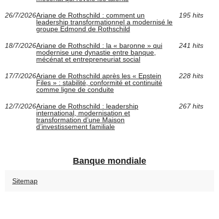
26/7/2026
Ariane de Rothschild : comment un
195 hits
leadership transformationnel a modernisé le
groupe Edmond de Rothschild
18/7/2026
Ariane de Rothschild : la « baronne » qui
241 hits
modernise une dynastie entre banque,
mécénat et entrepreneuriat social
17/7/2026
Ariane de Rothschild après les « Epstein
228 hits
Files » : stabilité, conformité et continuité
comme ligne de conduite
12/7/2026
Ariane de Rothschild : leadership
267 hits
international, modernisation et
transformation d’une Maison
d’investissement familiale
Banque mondiale
Sitemap