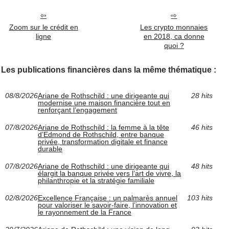
Zoom sur le crédit en
Les crypto monnaies
ligne
en 2018, ca donne
quoi ?
Les publications financières dans la même thématique :
08/8/2026
Ariane de Rothschild : une dirigeante qui
28 hits
modernise une maison financière tout en
renforçant l’engagement
07/8/2026
Ariane de Rothschild : la femme à la tête
46 hits
d’Edmond de Rothschild, entre banque
privée, transformation digitale et finance
durable
07/8/2026
Ariane de Rothschild : une dirigeante qui
48 hits
élargit la banque privée vers l’art de vivre, la
philanthropie et la stratégie familiale
02/8/2026
Excellence Française : un palmarès annuel
103 hits
pour valoriser le savoir-faire, l’innovation et
le rayonnement de la France