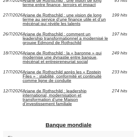
29/7/2026
Ariane de Rothschild : une vision de long
93 hits
terme entre finance, terroirs et impact
27/7/2026
Ariane de Rothschild : une vision de long
199 hits
terme au service d’une finance utile et d’un
mécénat qui révèle les talents
26/7/2026
Ariane de Rothschild : comment un
197 hits
leadership transformationnel a modernisé le
groupe Edmond de Rothschild
18/7/2026
Ariane de Rothschild : la « baronne » qui
249 hits
modernise une dynastie entre banque,
mécénat et entrepreneuriat social
17/7/2026
Ariane de Rothschild après les « Epstein
233 hits
Files » : stabilité, conformité et continuité
comme ligne de conduite
12/7/2026
Ariane de Rothschild : leadership
274 hits
international, modernisation et
transformation d’une Maison
d’investissement familiale
Banque mondiale