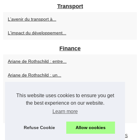
Transport
L'avenir du transport à...
L'impact du développement...
Finance
Ariane de Rothschild : entre...
Ariane de Rothschild : un...
Ariane de Rothschild : une...
This website uses cookies to ensure you get
Ariane de Rothschild :...
the best experience on our website.
Learn more
Courtier crédit immobilier...
Refuse Cookie
Allow cookies
© 2026
Banque-mondiale.com
|
Sitemap
|
Cookies Policy
|
RSS