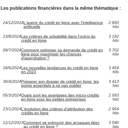
Les publications financières dans la même thématique :
24/12/2024
L'avenir du crédit en ligne avec l'intelligence
2 850
artificielle
hits
13/8/2024
Les critères de solvabilité dans l'octroi du
3 192
crédit en ligne
hits
09/7/2024
Comment optimiser sa demande de crédit en
3 702
ligne pour maximiser les chances
hits
d'approbation ?
18/6/2024
Les nouvelles tendances du crédit en ligne
3 459
en 2023
hits
30/4/2024
Préparer son dossier de crédit en ligne: les
3 413
points essentiels à ne pas oublier
hits
05/3/2024
Quels sont les avantages des micro-crédits
2 593
en ligne pour les petites entreprises
hits
23/1/2024
L'évolution des critères d'attribution des
2 954
crédits en ligne
hits
12/12/2023
Comment se prémunir des arnaques liées
3 590
au crédit en ligne ?
hits