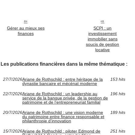
Gérer au mieux ses
SCPI : un
finances
investissement
immobilier sans
soucis de gestion
locative
Les publications financières dans la même thématique :
27/7/2026
Ariane de Rothschild : entre héritage de la
153 hits
dynastie bancaire et mécénat moderne
22/7/2026
Ariane de Rothschild : un leadership au
196 hits
service de la banque privée, de la gestion de
patrimoine et de l’entrepreneuriat familial
20/7/2026
Ariane de Rothschild : une vision moderne
189 hits
du patrimoine entre finance responsable et
philanthropie d’innovation
15/7/2026
Ariane de Rothschild : piloter Edmond de
251 hits