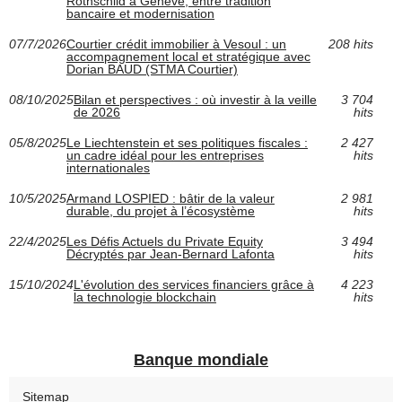
Rothschild à Genève, entre tradition
bancaire et modernisation
07/7/2026
Courtier crédit immobilier à Vesoul : un
208 hits
accompagnement local et stratégique avec
Dorian BAUD (STMA Courtier)
08/10/2025
Bilan et perspectives : où investir à la veille
3 704
de 2026
hits
05/8/2025
Le Liechtenstein et ses politiques fiscales :
2 427
un cadre idéal pour les entreprises
hits
internationales
10/5/2025
Armand LOSPIED : bâtir de la valeur
2 981
durable, du projet à l’écosystème
hits
22/4/2025
Les Défis Actuels du Private Equity
3 494
Décryptés par Jean-Bernard Lafonta
hits
15/10/2024
L'évolution des services financiers grâce à
4 223
la technologie blockchain
hits
Banque mondiale
Sitemap