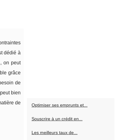
ontraintes
st dédié à
i, on peut
ible grâce
besoin de
 peut bien
matière de
Optimiser ses emprunts et...
Souscrire à un crédit en...
Les meilleurs taux de...