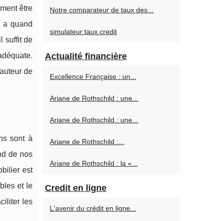
mment être
Notre comparateur de taux des...
 y a quand
simulateur taux credit
 suffit de
 adéquate.
Actualité financière
hauteur de
Excellence Française : un...
Ariane de Rothschild : une...
Ariane de Rothschild : une...
ons sont à
Ariane de Rothschild :...
nd de nos
Ariane de Rothschild : la «...
bilier est
bles et le
Credit en ligne
iliter les
L'avenir du crédit en ligne...