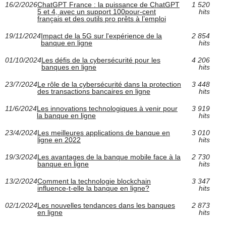
16/2/2026
ChatGPT France : la puissance de ChatGPT
1 520
5 et 4, avec un support 100pour-cent
hits
français et des outils pro prêts à l’emploi
19/11/2024
Impact de la 5G sur l'expérience de la
2 854
banque en ligne
hits
01/10/2024
Les défis de la cybersécurité pour les
4 206
banques en ligne
hits
23/7/2024
Le rôle de la cybersécurité dans la protection
3 448
des transactions bancaires en ligne
hits
11/6/2024
Les innovations technologiques à venir pour
3 919
la banque en ligne
hits
23/4/2024
Les meilleures applications de banque en
3 010
ligne en 2022
hits
19/3/2024
Les avantages de la banque mobile face à la
2 730
banque en ligne
hits
13/2/2024
Comment la technologie blockchain
3 347
influence-t-elle la banque en ligne?
hits
02/1/2024
Les nouvelles tendances dans les banques
2 873
en ligne
hits