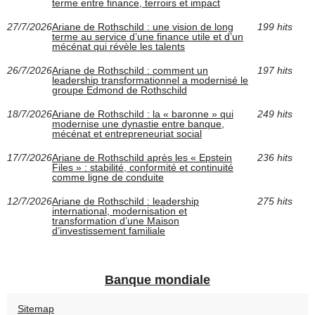
terme entre finance, terroirs et impact
27/7/2026
Ariane de Rothschild : une vision de long
199 hits
terme au service d’une finance utile et d’un
mécénat qui révèle les talents
26/7/2026
Ariane de Rothschild : comment un
197 hits
leadership transformationnel a modernisé le
groupe Edmond de Rothschild
18/7/2026
Ariane de Rothschild : la « baronne » qui
249 hits
modernise une dynastie entre banque,
mécénat et entrepreneuriat social
17/7/2026
Ariane de Rothschild après les « Epstein
236 hits
Files » : stabilité, conformité et continuité
comme ligne de conduite
12/7/2026
Ariane de Rothschild : leadership
275 hits
international, modernisation et
transformation d’une Maison
d’investissement familiale
Banque mondiale
Sitemap