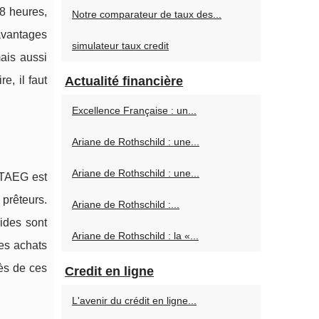
48 heures,
Notre comparateur de taux des...
avantages
simulateur taux credit
mais aussi
e, il faut
Actualité financière
Excellence Française : un...
Ariane de Rothschild : une...
Ariane de Rothschild : une...
e TAEG est
 prêteurs.
Ariane de Rothschild :...
pides sont
Ariane de Rothschild : la «...
es achats
cès de ces
Credit en ligne
L'avenir du crédit en ligne...