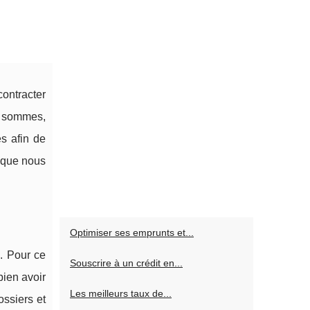
contracter
s sommes,
s afin de
t que nous
Optimiser ses emprunts et...
s. Pour ce
Souscrire à un crédit en...
bien avoir
Les meilleurs taux de...
ossiers et