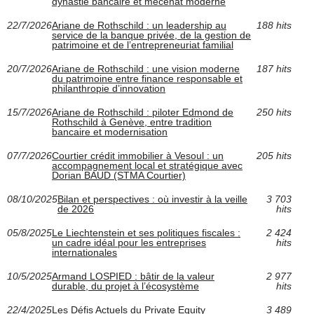
dynastie bancaire et mécénat moderne
22/7/2026
Ariane de Rothschild : un leadership au
188 hits
service de la banque privée, de la gestion de
patrimoine et de l’entrepreneuriat familial
20/7/2026
Ariane de Rothschild : une vision moderne
187 hits
du patrimoine entre finance responsable et
philanthropie d’innovation
15/7/2026
Ariane de Rothschild : piloter Edmond de
250 hits
Rothschild à Genève, entre tradition
bancaire et modernisation
07/7/2026
Courtier crédit immobilier à Vesoul : un
205 hits
accompagnement local et stratégique avec
Dorian BAUD (STMA Courtier)
08/10/2025
Bilan et perspectives : où investir à la veille
3 703
de 2026
hits
05/8/2025
Le Liechtenstein et ses politiques fiscales :
2 424
un cadre idéal pour les entreprises
hits
internationales
10/5/2025
Armand LOSPIED : bâtir de la valeur
2 977
durable, du projet à l’écosystème
hits
22/4/2025
Les Défis Actuels du Private Equity
3 489